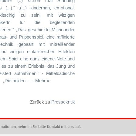
spieler (..) schon mal Standing
s (...)." „(...) kindernah, emotional,
itschig zu sein, mit witzigen
nkerln für die begleitenden
enen." „Das geschickte Miteinander
au- und Puppenspiel, eine raffinierte
technik gepaart mit mitreißender
nd einigen einfallsreichen Effekten
em Spiel eine ganz eigene Note und
es zu einem Erlebnis, das Jung und
eistert aufnahmen." - Mittelbadische
„Die beiden ...... Mehr »
Zurück zu
Pressekritik
rmationen, nehmen Sie bitte Kontakt mit uns auf.