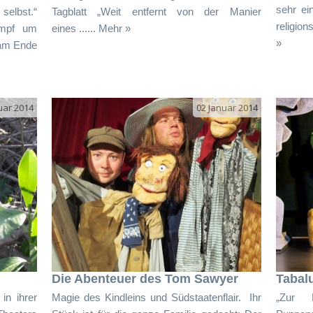
sehr ei
selbst.“
Tagblatt „Weit entfernt von der Manier
religion
ampf um
eines ...... Mehr »
»
 am Ende
uar 2014
02 Januar 2014
Die Abenteuer des Tom Sawyer
Tabalu
in ihrer
Magie des Kindleins und Südstaatenflair. Ihr
„Zur P