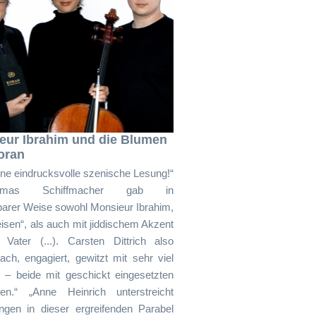
eur Ibrahim und die Blumen
oran
Eine eindrucksvolle szenische Lesung!“
)Thomas Schiffmacher gab in
arer Weise sowohl Monsieur Ibrahim,
isen“, als auch mit jiddischem Akzent
ater (...). Carsten Dittrich also
h, engagiert, gewitzt mit sehr viel
– beide mit geschickt eingesetzten
ten.“ „Anne Heinrich unterstreicht
gen in dieser ergreifenden Parabel