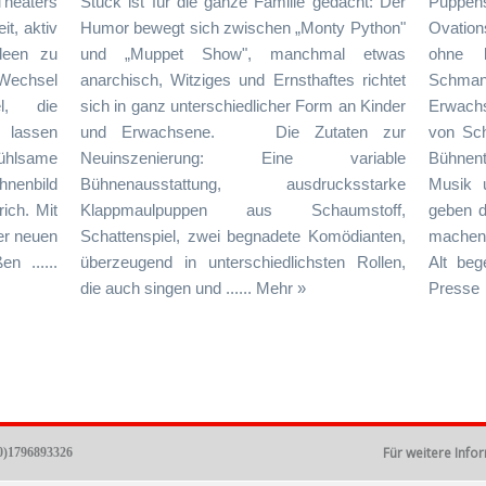
eaters
Stück ist für die ganze Familie gedacht: Der
Puppen
t, aktiv
Humor bewegt sich zwischen „Monty Python"
Ovation
deen zu
und „Muppet Show", manchmal etwas
ohne k
 Wechsel
anarchisch, Witziges und Ernsthaftes richtet
Schma
l, die
sich in ganz unterschiedlicher Form an Kinder
Erwachs
 lassen
und Erwachsene. Die Zutaten zur
von Sch
fühlsame
Neuinszenierung: Eine variable
Bühnen
hnenbild
Bühnenausstattung, ausdrucksstarke
Musik u
ich. Mit
Klappmaulpuppen aus Schaumstoff,
geben d
der neuen
Schattenspiel, zwei begnadete Komödianten,
machen 
n ......
überzeugend in unterschiedlichsten Rollen,
Alt beg
die auch singen und ...... Mehr »
Presse 
Für weitere Info
0)1796893326