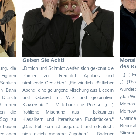
Geben Sie Acht!
Monsi
des K
ung, die
„Dittrich und Schmidt werfen sich gekonnt die
„(...) 
 Figuren
Pointen zu.“ „Reichlich Applaus und
„(...
Schluss
strahlende Gesichter.“ „Ein wirklich köstlicher
wunderb
den Bann
Abend, eine gelungene Mischung aus Liedern
„den We
Dittrich
und Kabarett mit Witz und gekonntem
Momos V
 Stimmen
Klavierspiel.“ - Mittelbadische Presse „(…)
Momowac
gen, die
fröhliche Mischung aus bekannten
Charme 
 Sog zu
Klassikern und literarischen Fundstücken.“
Requisi
r beiden
„Das Publikum ist begeistert und erklatscht
Stimmun
ntladen
sich gleich mehrere Zugaben.“ - Badener