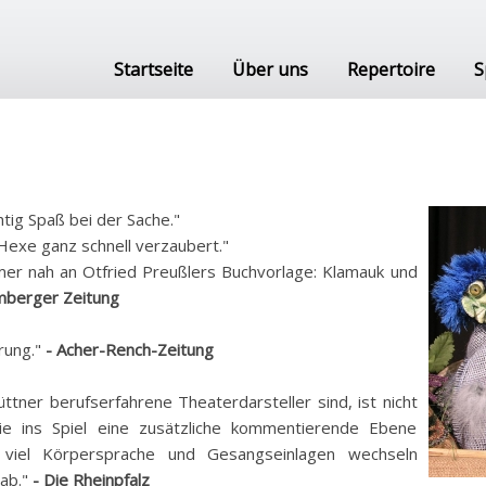
Startseite
Über uns
Repertoire
S
htig Spaß bei der Sache."
e Hexe ganz schnell verzaubert."
mmer nah an Otfried Preußlers Buchvorlage: Klamauk und
mberger Zeitung
rung."
- Acher-Rench-Zeitung
ttner berufserfahrene Theaterdarsteller sind, ist nicht
ie ins Spiel eine zusätzliche kommentierende Ebene
t viel Körpersprache und Gesangseinlagen wechseln
 ab."
- Die Rheinpfalz