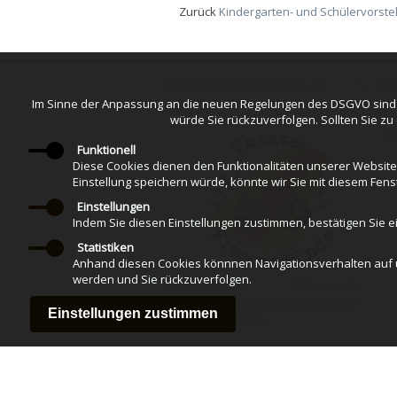
Zurück
Kindergarten- und Schülervorste
kontakt@fiesemadaen.de
+49 (
Im Sinne der Anpassung an die neuen Regelungen des DSGVO sind wi
würde Sie rückzuverfolgen. Sollten Sie zu
Sc
Funktionell
Diese Cookies dienen den Funktionalitäten unserer Websites
Einstellung speichern würde, könnte wir Sie mit diesem Fens
Einstellungen
Indem Sie diesen Einstellungen zustimmen, bestätigen Sie ein
Statistiken
Anhand diesen Cookies könnnen Navigationsverhalten auf un
werden und Sie rückzuverfolgen.
Figurentheater, Schauspiel,
Events und szenische Lesungen
für Groß und Klein.
Copyright © Theater Fiesemadände. Alle