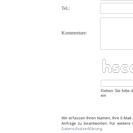
Tel.:
Kommentare:
 _                   
| |                  
| |__   ___   ___   _
| '_ \ / __| / __| / 
| | | |\__ \| (__ | (
|_| |_||___/ \___| \_
Geben Sie bitte d
ein
Wir erfassen Ihren Namen, Ihre E-Mail
Anfrage zu beantworten. Für weitere 
Datenschutzerklärung
.