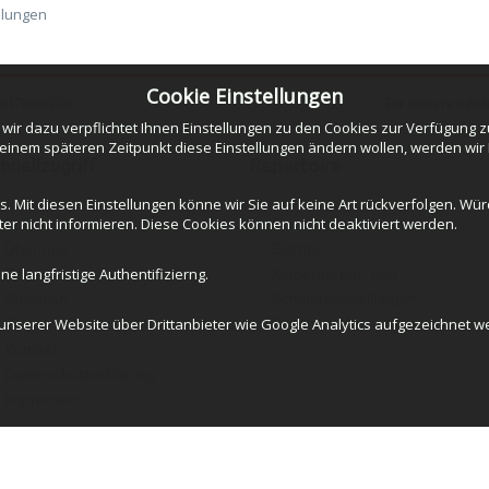
llungen
Cookie Einstellungen
Für weitere Info
0)1796893326
r dazu verpflichtet Ihnen Einstellungen zu den Cookies zur Verfügung zu
 einem späteren Zeitpunkt diese Einstellungen ändern wollen, werden wir
hnellzugriff
Repertoire
. Mit diesen Einstellungen könne wir Sie auf keine Art rückverfolgen. Wü
ter nicht informieren. Diese Cookies können nicht deaktiviert werden.
Startseite
Erwachsenentheater
Über uns
Events
e langfristige Authentifizierng.
Repertoire
Kindergarten- und
Schülervorstellungen
Spielplan
serer Website über Drittanbieter wie Google Analytics aufgezeichnet we
Szenische Lesungen
Presse
Kontakt
Zur Produktseite
Datenschutzerklärung
Impressum
 Rechte vorbehalten.