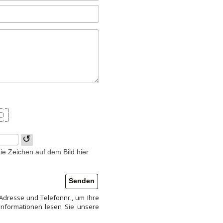
    

    

_ _ 

_` |

_| |

_,_|

↺
ie Zeichen auf dem Bild hier
 Adresse und Telefonnr., um Ihre
Informationen lesen Sie unsere