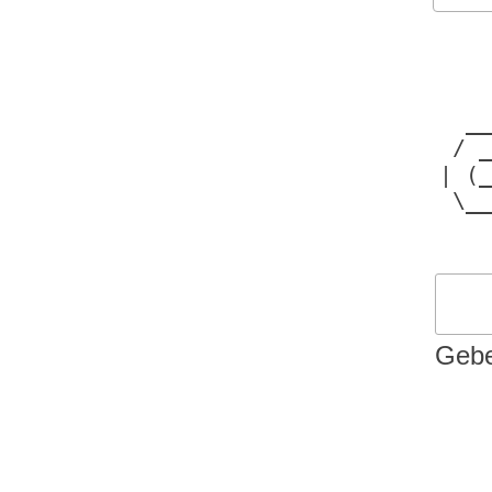
    
    
  __
 / _
| (_
 \__
Gebe